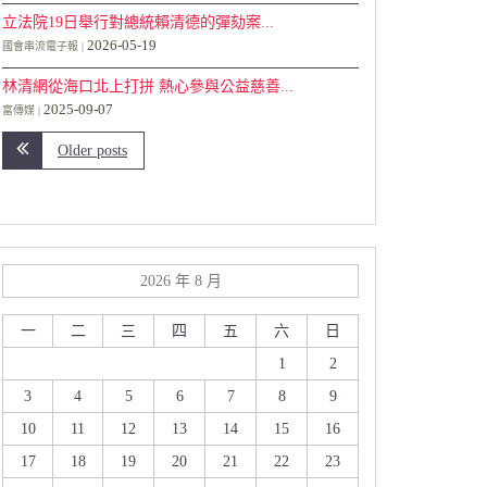
立法院19日舉行對總統賴清德的彈劾案...
2026-05-19
國會串流電子報
林清網從海口北上打拼 熱心參與公益慈善...
2025-09-07
富傳媒
Older posts
2026 年 8 月
一
二
三
四
五
六
日
1
2
3
4
5
6
7
8
9
10
11
12
13
14
15
16
17
18
19
20
21
22
23