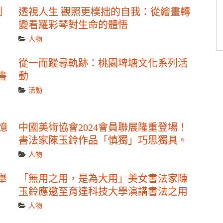
創
透視人生 觀照更樸拙的自我：從繪畫轉
變看羅彩琴對生命的體悟
人物
」
從一而蹤尋軌跡：桃園埤塘文化系列活
書
動
活動
憶
中國美術協會2024會員聯展隆重登場！
書法家陳玉鈴作品「慎獨」巧思獨具。
人物
舉
「無用之用，是為大用」美女書法家陳
玉鈴應邀至育達科技大學演講書法之用
人物