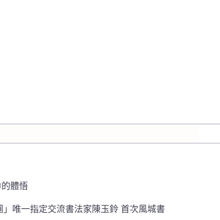
命的體悟
團」唯一指定交流書法家陳玉鈴 首次風城書