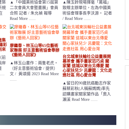
建築
▲「中國美術協會第15屆第
▲陳玉鈴現場揮毫「萬福」
所規
二次會員大會暨畫展」會員
致贈主辦單位，左為中國美
在
合照 記者 / 朱允禎 報導
術協會理事長李沃源。 記者
Read More ......
/ Read More ......
邀集
羅彩
廖繼春、林玉山等65位藝術
到來
家聯展 好主意藝術協會舉辦
《藝術人回家》
台北城東扶輪社公益畫展開
（前
幕茶會 攜手畫家范巧貞 關
兩岸
▲林玉山畫作：兩隻老虎。
家蘭 這城以東台北傳愛 關
畫
（好主意藝術協會 / 提供）
心家扶兒少 呂慶龍：文化走
...
文 / 黃頌揚 2023 Read More
進社區 用心愛台灣
......
▲留日的90歲抗癌勵志作家
蘇蔡彩秋(人稱蘇媽媽)率先
認購畫家關家蘭作品「奧入
瀨溪 Read More ......