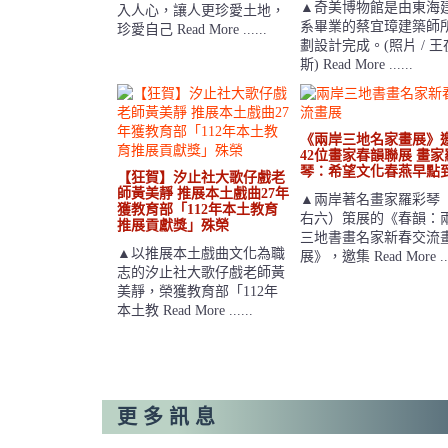
▲奇美博物館是由東海
入人心，讓人更珍愛土地，
系畢業的蔡宜璋建築師
珍愛自己 Read More ......
劃設計完成。(照片 / 王
斯) Read More ......
《兩岸三地名家畫展》
42位畫家春韻聯展 畫家
琴：希望文化春燕早點
【狂賀】汐止社大歌仔戲老
師黃美靜 推展本土戲曲27年
▲兩岸著名畫家羅彩琴
獲教育部「112年本土教育
右六）策展的《春韻：
推展貢獻獎」殊榮
三地書畫名家新春交流
▲以推展本土戲曲文化為職
展》，邀集 Read More ...
志的汐止社大歌仔戲老師黃
美靜，榮獲教育部「112年
本土教 Read More ......
更多訊息