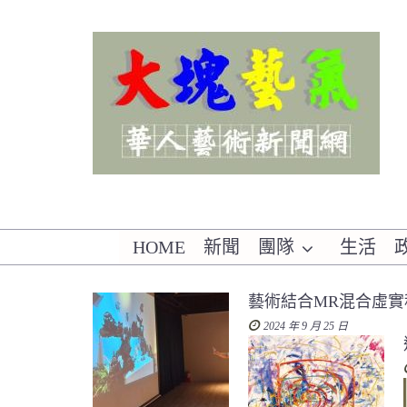
Skip
to
content
華人藝術新聞網
HOME
新聞
團隊
生活
藝術結合MR混合虛實
2024 年 9 月 25 日