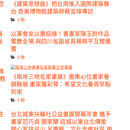
空
《建築思想曲》把台南推入國際建築舞
台 奇美博物館建築師蔡宜璋專訪
人物
展
以筆會友以墨結緣！書畫家陳玉鈴作品
吸
驚艷全場 與四川省副省長楊興平互贈墨
寶
人物
推
《兩岸三地名家畫展》邀集42位畫家春
土教
韻聯展 畫家羅彩琴：希望文化春燕早點
到來
人物
主
台北城東扶輪社公益畫展開幕茶會 攜手
畫家范巧貞 關家蘭 這城以東台北傳愛
關心家扶兒少 呂慶龍：文化走進社區 用