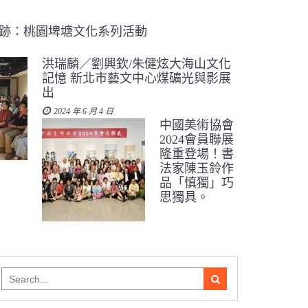
跡：桃園埤塘文化系列活動
洪瑞麟／劉興欽/朱健炫大海山文化
記憶 新北市藝文中心煤礦光與影展
出
2024 年 6 月 4 日
中國美術協會
2024會員聯展
隆重登場！書
法家陳玉鈴作
品「慎獨」巧
思獨具。
Search
for: