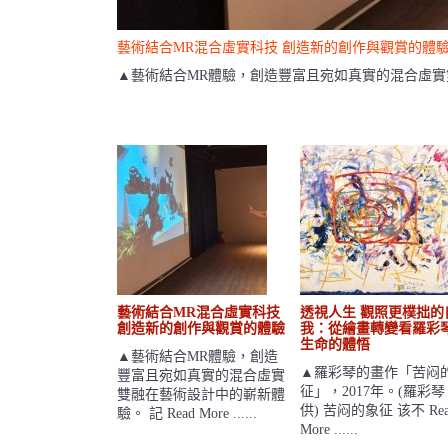
藝術結合MR混合虛實科技 創造新的創作與觀賞的體
▲藝術結合MR體驗，創造豐富且宛如真實的混合虛實雙融在藝術
藝術結合MR混合虛實科技
透視人生 觀照更樸拙的
創造新的創作與觀賞的體驗
我：從繪畫轉變看羅彩
生命的體悟
▲藝術結合MR體驗，創造
▲羅彩琴的畫作「苦闷
豐富且宛如真實的混合虛實
征」，2017年。(羅彩琴 
雙融在藝術設計中的嶄新體
供) 苦闷的象征 该不 Rea
驗。 記 Read More ......
More ......