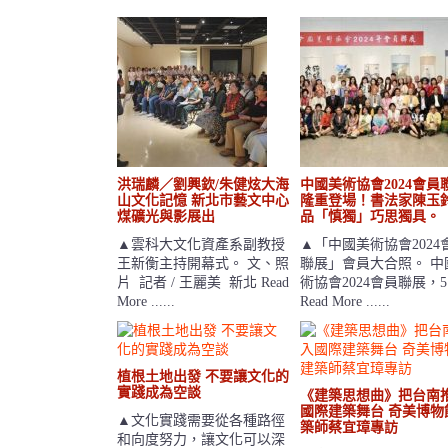
洪瑞麟／劉興欽/朱健炫大海
中國美術協會2024會員
山文化記憶 新北市藝文中心
隆重登場！書法家陳玉
煤礦光與影展出
品「慎獨」巧思獨具。
▲雲科大文化資產系副教授
▲「中國美術協會2024
王新衡主持開幕式。 文、照
聯展」會員大合照。 中
片 記者 / 王麗美 新北 Read
術協會2024會員聯展，5
More ......
Read More ......
植根土地出發 不要讓文化的
實踐成為空談
《建築思想曲》把台南
國際建築舞台 奇美博物
▲文化實踐需要從各種路徑
築師蔡宜璋專訪
和向度努力，讓文化可以深