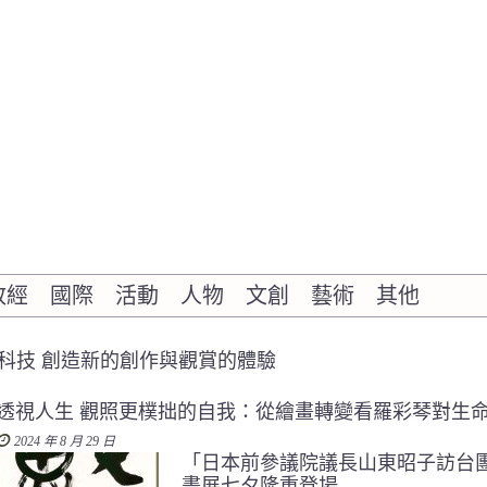
政經
國際
活動
人物
文創
藝術
其他
科技 創造新的創作與觀賞的體驗
透視人生 觀照更樸拙的自我：從繪畫轉變看羅彩琴對生
2024 年 8 月 29 日
「日本前參議院議長山東昭子訪台
畫展七夕隆重登場