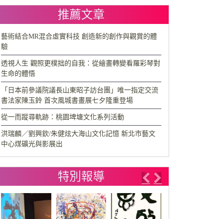
推薦文章
藝術結合MR混合虛實科技 創造新的創作與觀賞的體
驗
透視人生 觀照更樸拙的自我：從繪畫轉變看羅彩琴對
生命的體悟
「日本前參議院議長山東昭子訪台團」唯一指定交流
書法家陳玉鈴 首次風城書畫展七夕隆重登場
從一而蹤尋軌跡：桃園埤塘文化系列活動
洪瑞麟／劉興欽/朱健炫大海山文化記憶 新北市藝文
中心煤礦光與影展出
特別報導
Previous
Next