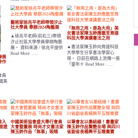
藝術家徐兆平老師帶領汐止
社大學員 舉辦2024陶藝展
「無用之用，是為大用」美
女書法家陳玉鈴應邀至育達
▲徐兆平老師(前右三)帶領
科技大學演講書法之用
汐止社區大學學員舉辦陶藝
▲書法家陳玉鈴向育達科技
展。 資料來源 / 徐兆平提供
大學學生分享書法學習心
Read More ......
聯展
得。 日前在網路上流傳一張
鈴作
「童年十 Read More ......
會員
國美
推入
中國美術協會盛大舉行會員
以筆會友以墨結緣！書畫家
館建
大會暨畫展 時尚才女書法家
陳玉鈴作品驚艷全場 與四川
陳玉鈴作品「無事」吸睛
省副省長楊興平互贈墨寶