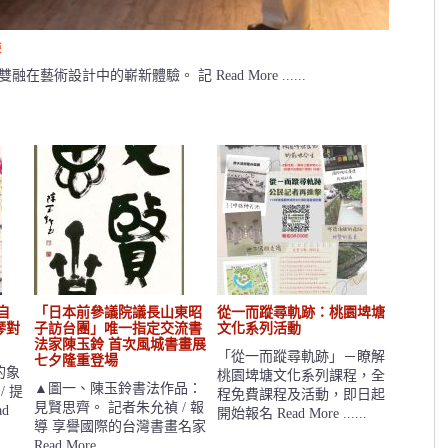
驗
設計中的嶄新體驗。 記 Read More ......
Previous
Next
自
「日本前參議院議長山東昭
從一而蹤尋軌跡：桃園埤塘
琴對
子訪台團」唯一指定交流書
文化系列活動
法家陳玉鈴 首次風城書畫展
「從一而蹤尋軌跡」－瞭解
七夕隆重登場
的象
桃園埤塘文化系列課程，全
▲圖一、陳玉鈴書法作品：
/ 提
程免費課程及活動，即日起
見賢思齊。 記者朱允禎 / 報
d
開始報名 Read More ......
導 享譽國際的台灣書畫名家
Read More ......