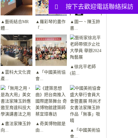
按下去歡迎電話聯絡採訪
▲藝術結合MR
▲羅彩琴的畫作
▲圖一、陳玉鈴
體...
「...
書...
▲徐兆平老師
▲雲科大文化資
▲「中國美術協
(前...
產...
會...
▲書法家陳玉鈴
▲奇美博物館是
向...
由...
▲「中國美術協
會...